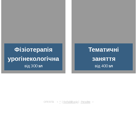
Фізіотерапія
Тематичні
урогінекологічна
заняття
від 300
зл
від 400
зл
OFERTA
*
Rehabilitacja
Poradnie