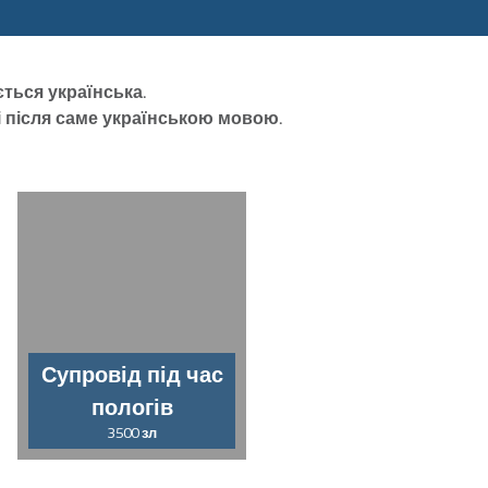
ться українська.
 після саме українською мовою.
Супровід під час
пологів
3500
зл