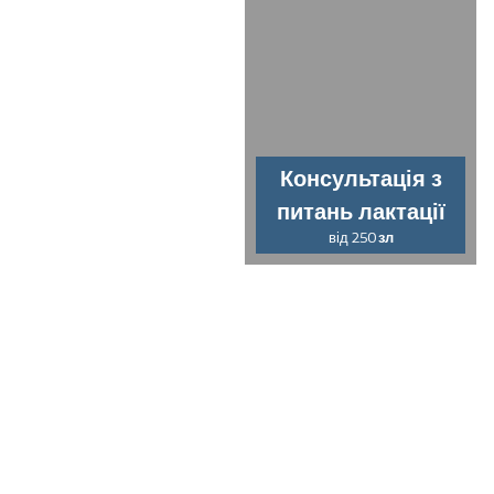
Консультація з
питань лактації
від 250
зл