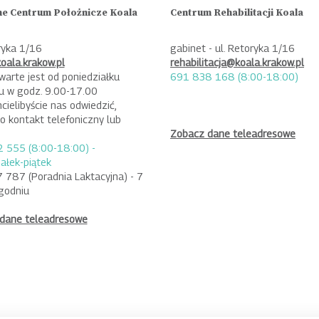
e Centrum Położnicze Koala
Centrum Rehabilitacji Koala
ryka 1/16
gabinet - ul. Retoryka 1/16
oala.krakow.pl
rehabilitacja@koala.krakow.pl
warte jest od poniedziałku
691 838 168 (8:00-18:00)
ku w godz. 9.00-17.00
hcielibyście nas odwiedzić,
o kontakt telefoniczny lub
:
Zobacz dane teleadresowe
 555 (8:00-18:00) -
ałek-piątek
 787 (Poradnia Laktacyjna) - 7
ygodniu
dane teleadresowe