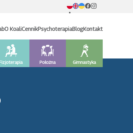
ab
O Koali
Cennik
Psychoterapia
Blog
Kontakt
Fizjoterapia
Położna
Gimnastyka
ю