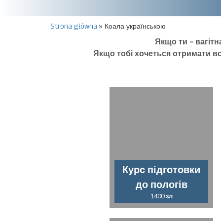
Strona główna
»
Коала українською
Якщо ти – вагітн
Якщо тобі хочеться отримати в
Курс підготовки
до пологів
1400
зл