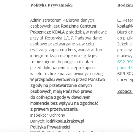
Polityka Prywatności
Rodzinn
Administratorem Państwa danych
ul. Reto
osobowych jest
Rodzinne Centrum
koala@k
Położnicze KOALA
z siedzibą w Krakowie
Biuro ot
przy ul. Retoryka 1/17. Państwa dane
do piąt
osobowe przetwarzane są w celu
Jeżeli c
realizacji zapisu na kurs, warsztat lub
prosimy 
innego rodzaju usługę oraz gdy jest
mailowy
to niezbędne do podjęcia działań
692 992
przed dokonaniem takiego zapisu,
poniedzi
w celu rozliczenia zamówionych usług.
609 307
W przypadku wyrażenia przez Państwa
dni w t
zgody na przetwarzanie danych
osobowych, mają Państwo prawo
Zobacz 
do cofnięcia zgody w dowolnym
momencie bez wpływu na zgodność
z prawem przetwarzania.
Inspektor Ochrony
Danych:
iod@koala.krakow.pl
Polityka Prywatności
[PDF]
Polityka Bezpieczeństwa Danych