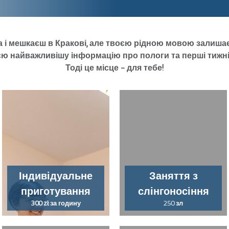
а і мешкаєш в
Кракові
, але твоєю рідною мовою залишає
сю найважливішу інформацію про пологи та перші тижні
Тоді ц
е
мі
с
це
– для тебе!
Індивідуальне
Заняття з
приготування
слінгоносіння
300 zł
за годину
250
зл