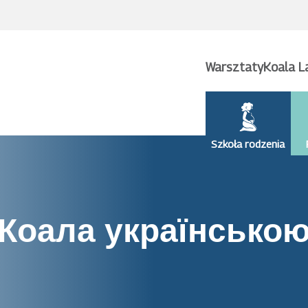
Warsztaty
Koala L
Szkoła rodzenia
Коала українсько